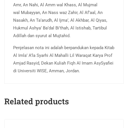
Amr, An Nahi, Al Amm wal Khass, Al Mujmal
wal Mubayyan, An Nass waz Zahir, Al Af’aal, An
Nasakh, An Ta’arudh, Al Ijma’, Al Akhbar, Al Qiyas,
Hukmul Ashya’ Ba’dal Bi’thah, Al Istishab, Tartibul
Adillah dan syurut al Mujtahid.
Penjelasan nota ini adalah berpandukan kepada Kitab
Al Imla’ A’la Syarhi Al Mahalli Lil Waraqat Karya Prof
Amjad Rasyid, Dekan Kuliah Fiqh Al Imam AsySyafiei
di Universiti WISE, Amman, Jordan.
Related products