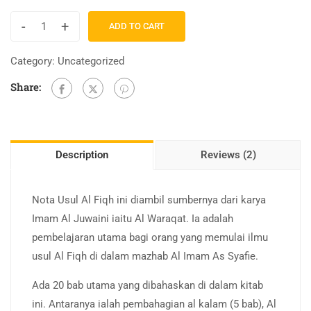
based
-
+
ADD TO CART
on
customer
Category:
Uncategorized
ratings
Share:
Description
Reviews (2)
Nota Usul Al Fiqh ini diambil sumbernya dari karya
Imam Al Juwaini iaitu Al Waraqat. Ia adalah
pembelajaran utama bagi orang yang memulai ilmu
usul Al Fiqh di dalam mazhab Al Imam As Syafie.
Ada 20 bab utama yang dibahaskan di dalam kitab
ini. Antaranya ialah pembahagian al kalam (5 bab), Al