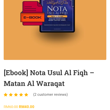
[Ebook] Nota Usul Al Fiqh –
Matan Al Waraqat
(
2
customer reviews)
Rated
2
5.00
out
RM
60.00
RM
40.00
of 5