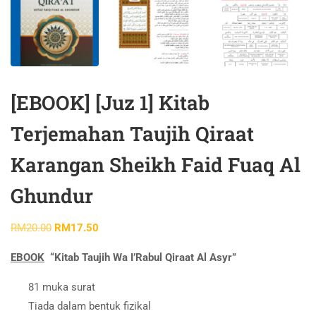
[EBOOK] [Juz 1] Kitab
Terjemahan Taujih Qiraat
Karangan Sheikh Faid Fuaq Al
Ghundur
RM
20.00
RM
17.50
EBOOK
“Kitab Taujih Wa I’Rabul Qiraat Al Asyr”
81 muka surat
Tiada dalam bentuk fizikal