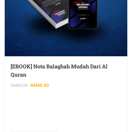
[EBOOK] Nota Balaghah Mudah Dari Al
Quran
RM
60.00
RM
40.00