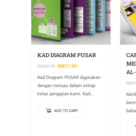
KAD DIAGRAM PUSAR
CA
ME
RM
20.00
RM
17.00
AL
Kad Diagram PUSAR digunakan
RM
1
dengan meluas dalam setiap
kelas pengajian kami. Kad
Meli
Diagram ini adalah menjadi
berm
bahan rujukan utama pelajar
baha
ADD TO CART
dalam mengetahui sifir
mema
berkenaan Isim, Fiel, Haraf dan
Buku
banyak…
peng