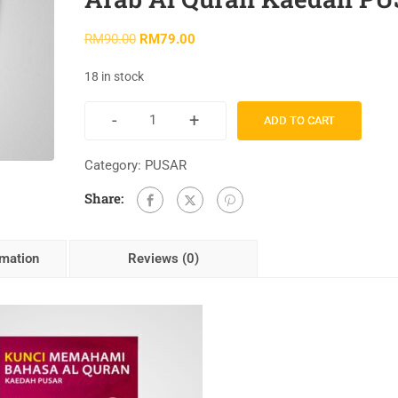
RM
90.00
RM
79.00
18 in stock
-
+
ADD TO CART
Category:
PUSAR
Share:
rmation
Reviews (0)