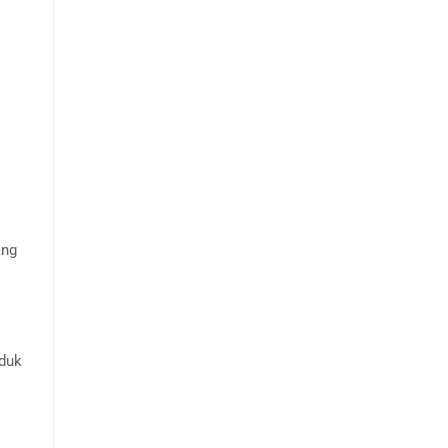
ang
duk