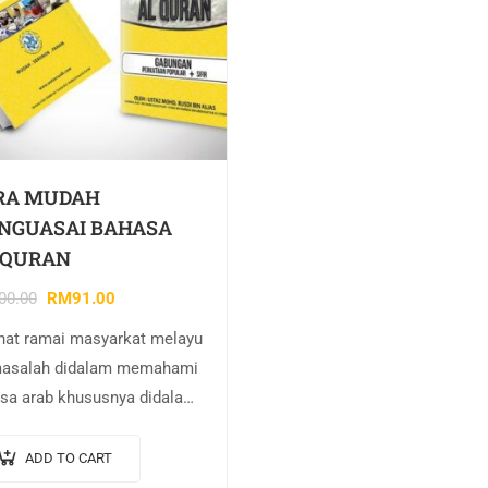
RA MUDAH
NGUASAI BAHASA
-QURAN
00.00
RM
91.00
hat ramai masyarkat melayu
asalah didalam memahami
sa arab khususnya didalam
hami ilmu nahu dan sorof
 yang terhasil daripada
ADD TO CART
alaman mengajar dan