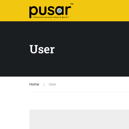
User
Home
User