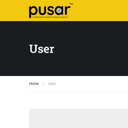
User
Home
User